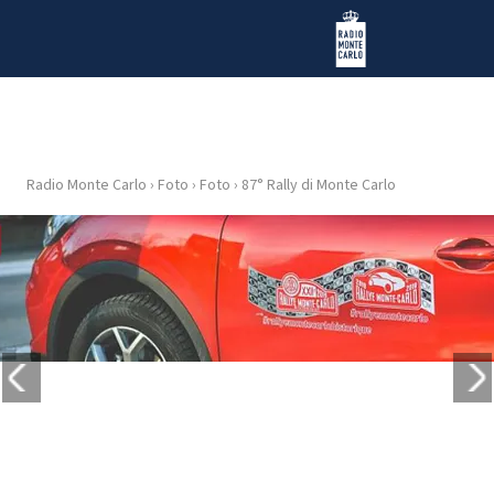
Vai al contenuto
Radio Monte Carlo
Radio Monte Carlo
›
Foto
›
Foto
›
87° Rally di Monte Carlo
HOME
RADIO
WEB
RADIO
PLAYLIST
NEWS