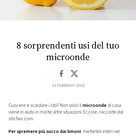
FOTO
CONCORSI
8 sorprendenti usi del tuo
EVENTI
microonde
VIDEO
TV
23 FEBBRAIO 2016
PRINCIPATO
Cuocere e scaldare i cibi? Non solo! Il
microonde
di casa
DI
viene in aiuto in molte altre situazioni. Eccole, raccolte dal
MONACO
sito fwx.com.
RMC
Per spremere più succo dai limoni
: metteteli interi nel