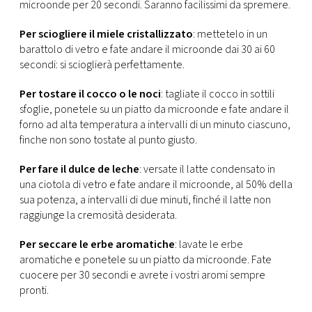
CONSIGLIA
microonde per 20 secondi. Saranno facilissimi da spremere.
Per sciogliere il miele cristallizzato
: mettetelo in un
barattolo di vetro e fate andare il microonde dai 30 ai 60
secondi: si scioglierà perfettamente.
Per tostare il cocco o le noci
: tagliate il cocco in sottili
sfoglie, ponetele su un piatto da microonde e fate andare il
forno ad alta temperatura a intervalli di un minuto ciascuno,
finche non sono tostate al punto giusto.
Per fare il dulce de leche
: versate il latte condensato in
una ciotola di vetro e fate andare il microonde, al 50% della
sua potenza, a intervalli di due minuti, finché il latte non
raggiunge la cremosità desiderata.
Per seccare le erbe aromatiche
: lavate le erbe
aromatiche e ponetele su un piatto da microonde. Fate
cuocere per 30 secondi e avrete i vostri aromi sempre
pronti.