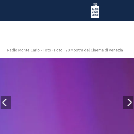
Vai al contenuto
Radio Monte Carlo
Radio Monte Carlo
›
Foto
›
Foto
›
70 Mostra del Cinema di Venezia
HOME
RADIO
WEB
RADIO
PLAYLIST
NEWS