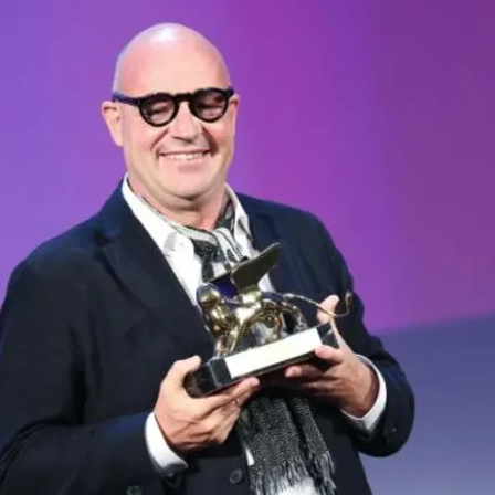
FOTO
CONCORSI
EVENTI
VIDEO
TV
PRINCIPATO
DI
MONACO
RMC