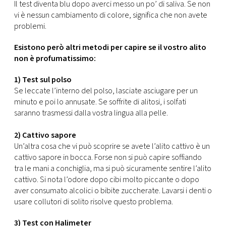
CONSIGLIA
Il test diventa blu dopo averci messo un po’ di saliva. Se non
vi è nessun cambiamento di colore, significa che non avete
problemi.
Esistono però altri metodi per capire se il vostro alito
non è profumatissimo:
1) Test sul polso
Se leccate l’interno del polso, lasciate asciugare per un
minuto e poi lo annusate. Se soffrite di alitosi, i solfati
saranno trasmessi dalla vostra lingua alla pelle.
2) Cattivo sapore
Un’altra cosa che vi può scoprire se avete l’alito cattivo è un
cattivo sapore in bocca. Forse non si può capire soffiando
tra le mani a conchiglia, ma si può sicuramente sentire l’alito
cattivo. Si nota l’odore dopo cibi molto piccante o dopo
aver consumato alcolici o bibite zuccherate. Lavarsi i denti o
usare collutori di solito risolve questo problema.
3) Test con Halimeter