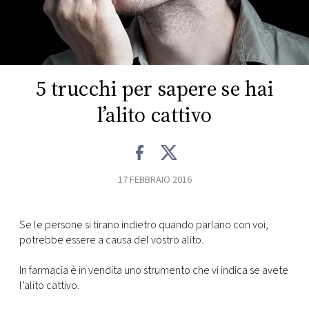
FOTO
CONCORSI
5 trucchi per sapere se hai
EVENTI
l’alito cattivo
VIDEO
17 FEBBRAIO 2016
TV
Se le persone si tirano indietro quando parlano con voi,
PRINCIPATO
potrebbe essere a causa del vostro alito.
DI
MONACO
In farmacia è in vendita uno strumento che vi indica se avete
l’alito cattivo.
RMC