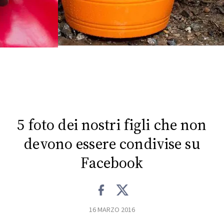
FOTO
CONCORSI
EVENTI
VIDEO
5 foto dei nostri figli che non
TV
devono essere condivise su
Facebook
PRINCIPATO
DI
MONACO
16 MARZO 2016
RMC