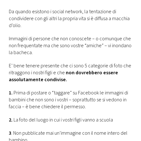
CONSIGLIA
Da quando esistono i social network, la tentazione di
condividere con gli altri la propria vita si è diffusa a macchia
d’olio.
Immagini di persone che non conoscete – o comunque che
non frequentate ma che sono vostre “amiche” – vi inondano
la bacheca.
E’ bene tenere presente che ci sono 5 categorie di foto che
ritraggono i nostri figli e che
non dovrebbero essere
assolutamente condivise.
1.
Prima di postare o “taggare” su Facebook le immagini di
bambini che non sono i vostri – soprattutto se si vedono in
faccia – è bene chiedere il permesso.
2.
La foto del luogo in cui i vostri figli vanno a scuola
3
. Non pubblicate mai un’immagine con il nome intero del
bambino