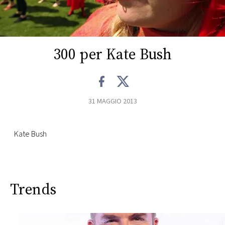
FOTO
CONCORSI
300 per Kate Bush
EVENTI
31 MAGGIO 2013
VIDEO
Kate Bush
TV
PRINCIPATO
DI
Trends
MONACO
RMC