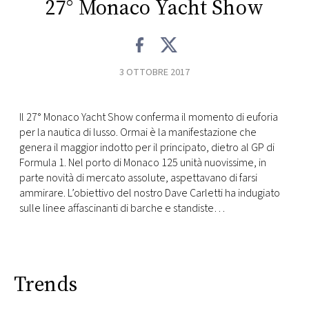
27° Monaco Yacht Show
CONSIGLIA
3 OTTOBRE 2017
Il 27° Monaco Yacht Show conferma il momento di euforia
per la nautica di lusso. Ormai è la manifestazione che
genera il maggior indotto per il principato, dietro al GP di
Formula 1. Nel porto di Monaco 125 unità nuovissime, in
parte novità di mercato assolute, aspettavano di farsi
ammirare. L’obiettivo del nostro Dave Carletti ha indugiato
sulle linee affascinanti di barche e standiste…
Trends