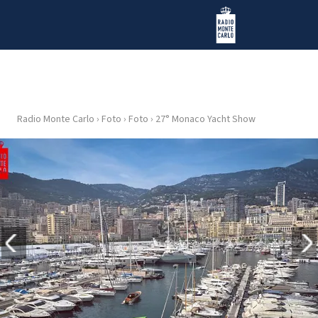
Vai al contenuto
Radio Monte Carlo
Radio Monte Carlo
›
Foto
›
Foto
›
27° Monaco Yacht Show
HOME
RADIO
WEB
RADIO
PLAYLIST
NEWS