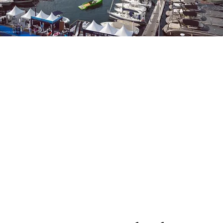
FOTO
CONCORSI
EVENTI
VIDEO
TV
PRINCIPATO
DI
MONACO
RMC