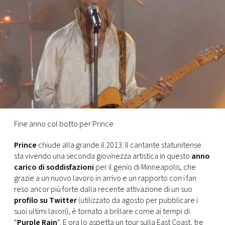
FOTO
CONCORSI
EVENTI
VIDEO
Fine anno col botto per Prince
TV
Prince
chiude alla grande il 2013. Il cantante statunitense
sta vivendo una seconda giovinezza artistica in questo
anno
PRINCIPATO
carico di soddisfazioni
per il genio di Minneapolis, che
DI
grazie a un nuovo lavoro in arrivo e un rapporto con i fan
MONACO
reso ancor più forte dalla recente attivazione di un suo
profilo su Twitter
(utilizzato da agosto per pubblicare i
suoi ultimi lavori), è tornato a brillare come ai tempi di
RMC
“
Purple Rain
“. E ora lo aspetta un tour sulla East Coast, tre