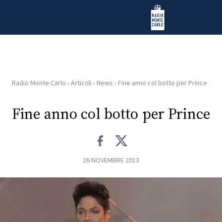
Vai al contenuto
Radio Monte Carlo
Radio Monte Carlo
›
Articoli
›
News
›
Fine anno col botto per Prince
HOME
Fine anno col botto per Prince
RADIO
WEB
RADIO
26 NOVEMBRE 2013
PLAYLIST
NEWS