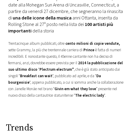
CONSIGLIA
date alla Mohegan Sun Arena di Uncasville, Connecticut, a
partire da venerdì 27 dicembre, che segneranno la rinascita
di
una delle icone della musica
anni Ottanta, inserita da
Rolling Stone al 27º posto nella lista dei
100 artisti più
importanti
della storia
Trentacinque album pubblicati, oltre
cento milioni di copie vendute,
sette Grammy, la più che trentennale carriera di
Prince
è fatta di numeri
incredibili. E nonostante questo, il 45enne cantante non ha deciso di
fermarsi, anzi, dovrebbe essere prevista per il
2014 la pubblicazione del
suo ultimo disco
“
Plectrum electrum”
, che è già stato anticipato dai
singoli “
Breakfast can wait
“, pubblicato ad aprile, e da “
Da
bourgeoisie
“, appena pubblicato, a cui si somma anche la collaborazione
con Janelle Monáe nel brano “
Givin em what they love
” presente nel
nuovo disco della cantautrice statunitense “
The electric lady
“.
Trends