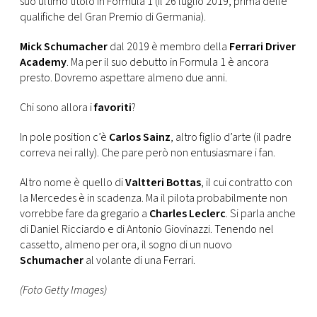
suo ultimo titolo in Formula 1 (il 26 luglio 2019, prima delle
qualifiche del Gran Premio di Germania).
Mick Schumacher
dal 2019 è membro della
Ferrari Driver
Academy
. Ma per il suo debutto in Formula 1 è ancora
presto. Dovremo aspettare almeno due anni.
Chi sono allora i
favoriti
?
In pole position c’è
Carlos Sainz
, altro figlio d’arte (il padre
correva nei rally). Che pare però non entusiasmare i fan.
Altro nome è quello di
Valtteri Bottas
, il cui contratto con
la Mercedes è in scadenza. Ma il pilota probabilmente non
vorrebbe fare da gregario a
Charles Leclerc
. Si parla anche
di Daniel Ricciardo e di Antonio Giovinazzi. Tenendo nel
cassetto, almeno per ora, il sogno di un nuovo
Schumacher
al volante di una Ferrari.
(Foto Getty Images)