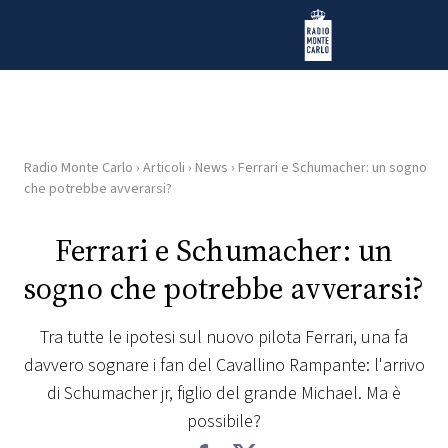
Vai al contenuto
Radio Monte Carlo
Radio Monte Carlo
›
Articoli
›
News
›
Ferrari e Schumacher: un sogno
HOME
che potrebbe avverarsi?
RADIO
Ferrari e Schumacher: un
sogno che potrebbe avverarsi?
WEB
RADIO
Tra tutte le ipotesi sul nuovo pilota Ferrari, una fa
davvero sognare i fan del Cavallino Rampante: l'arrivo
PLAYLIST
di Schumacher jr, figlio del grande Michael. Ma è
possibile?
NEWS