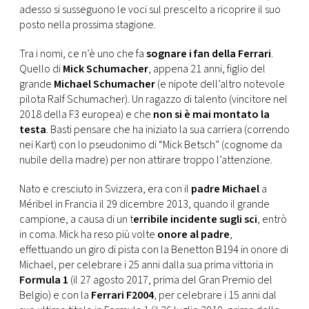
CONSIGLIA
adesso si susseguono le voci sul prescelto a ricoprire il suo
posto nella prossima stagione.
Tra i nomi, ce n’è uno che fa
sognare i fan della Ferrari
.
Quello di
Mick Schumacher
, appena 21 anni, figlio del
grande
Michael Schumacher
(e nipote dell’altro notevole
pilota Ralf Schumacher). Un ragazzo di talento (vincitore nel
2018 della F3 europea) e che
non si è mai montato la
testa
. Basti pensare che ha iniziato la sua carriera (correndo
nei Kart) con lo pseudonimo di “Mick Betsch” (cognome da
nubile della madre) per non attirare troppo l’attenzione.
Nato e cresciuto in Svizzera, era con il
padre Michael
a
Méribel in Francia il 29 dicembre 2013, quando il grande
campione, a causa di un t
erribile incidente sugli sci
, entrò
in coma. Mick ha reso più volte
onore al padre
,
effettuando un giro di pista con la Benetton B194 in onore di
Michael, per celebrare i 25 anni dalla sua prima vittoria in
Formula 1
(il 27 agosto 2017, prima del Gran Premio del
Belgio) e con la
Ferrari F2004
, per celebrare i 15 anni dal