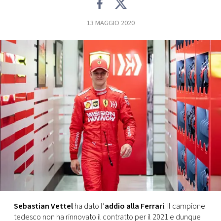
FOTO
13 MAGGIO 2020
CONCORSI
EVENTI
VIDEO
TV
PRINCIPATO
DI
MONACO
Sebastian Vettel
ha dato l’
addio alla Ferrari
. Il campione
RMC
tedesco non ha rinnovato il contratto per il 2021 e dunque