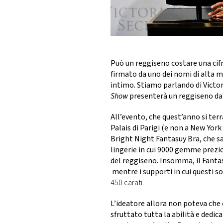
DI
MONACO
RMC
CONSIGLIA
Può un reggiseno costare una cifra 
firmato da uno dei nomi di alta 
intimo. Stiamo parlando di
Victor
Show
presenterà un reggiseno da b
All’evento, che quest’anno si terr
Palais di Parigi (e non a New Yor
Bright Night Fantasuy Bra
, che s
lingerie in cui
9000 gemme prezi
del reggiseno. Insomma, il Fanta
mentre i supporti in cui questi 
450 carati.
L’ideatore allora non poteva che e
sfruttato tutta la abilità e dedi