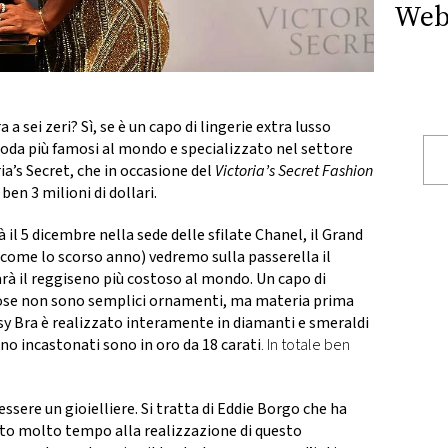
Web
a sei zeri? Sì, se è un capo di lingerie extra lusso
moda più famosi al mondo e specializzato nel settore
ia’s Secret
, che in occasione del
Victoria’s Secret Fashion
en 3 milioni di dollari.
à il
5 dicembre
nella sede delle sfilate Chanel, il Grand
k come lo scorso anno) vedremo sulla passerella il
arà il reggiseno più costoso al mondo. Un capo di
ose
non sono semplici ornamenti, ma materia prima
sy Bra è realizzato interamente in
diamanti e smeraldi
sono incastonati sono in
oro da 18 carati
. In totale ben
ssere un gioielliere. Si tratta di
Eddie Borgo
che ha
cato molto tempo alla realizzazione di questo