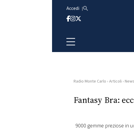
Vai al contenuto
Accedi
Radio Monte Carlo
›
Articoli
›
New
HOME
Fantasy Bra: ecc
RADIO
WEB
RADIO
9000 gemme preziose in un 