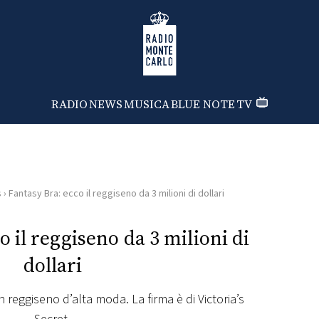
Radio Monte Carlo
RADIO
NEWS
MUSICA
BLUE NOTE
TV
s
›
Fantasy Bra: ecco il reggiseno da 3 milioni di dollari
o il reggiseno da 3 milioni di
dollari
reggiseno d’alta moda. La firma è di Victoria’s