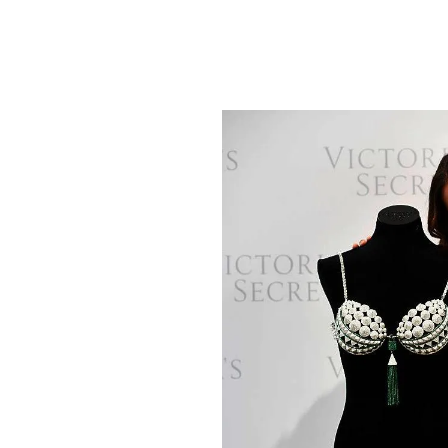
PLAYLIST
NEWS
FOTO
CONCORSI
EVENTI
VIDEO
TV
PRINCIPATO