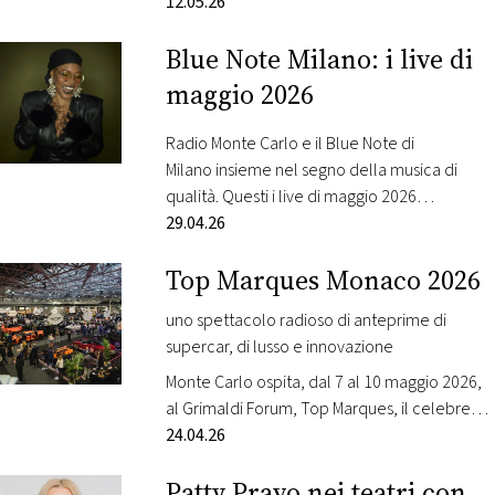
internazionale “Uomo-Natura: Equilibri
12.05.26
Fragili”. Un invito a riflettere sul rapporto tra
Blue Note Milano: i live di
sviluppo umano e sistemi naturali, oggi
sempre più centrale per il futuro del pianeta.
maggio 2026
Realizzata dalla Fondation Prince Albert II de
Monaco, l’iniziativa è curata e promossa sul
Radio Monte Carlo e il Blue Note di
territorio…
Milano insieme nel segno della musica di
qualità. Questi i live di maggio 2026
selezionati da Radio Monte Carlo: Mercoledì 6
29.04.26
maggio – New Jazz Underground New Jazz
Top Marques Monaco 2026
Underground è un trio americano che sta
ridefinendo il panorama jazz moderno. Il
uno spettacolo radioso di anteprime di
gruppo ha forgiato il proprio sound durante…
supercar, di lusso e innovazione
Monte Carlo ospita, dal 7 al 10 maggio 2026,
al Grimaldi Forum, Top Marques, il celebre
appuntamento con le supercar e le auto più
24.04.26
innovative e da sogno. La manifestazione si
Patty Pravo nei teatri con
svolge con l’Alto Patronato di H.S.H. il Principe