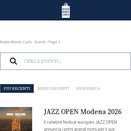
Vai al contenuto
Radio Monte Carlo
Radio Monte Carlo
›
Eventi
›
Page 3
HOME
Archivi:
Eventi
RADIO
WEB
PIU RECENTI
MENO RECENTI
RILEVANZA
RADIO
PLAYLIST
JAZZ OPEN Modena 2026
Il celebre festival europeo JAZZ OPEN
NEWS
annuncia i primi grandi nomi per il suo