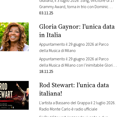
Giuliana, il 3 luglio 2026: Sting, vincitore di 17
CONSIGLIA
Grammy Award, torna in trio con Dominic
Miller, virtuoso chitarrista nonché
03.11.25
collaboratore di lunga, e Chris Maas alla
Gloria Gaynor: l’unica data
batteria (Mumford & Sons, Maggie Rogers).
Sting eseguirà i suoi successi intramontabili e
in Italia
le gemme della sua discografia. Il tour
mondiale “STING 3.0”…
Appuntamento il 29 giugno 2026 al Parco
della Musica di Milano
Appuntamento il 29 giugno 2026 al Parco
della Musica di Milano con l’inimitabile Gloria
Gaynor, che torna in Italia per un’unica data
18.11.25
dopo anni di assenza: un evento unico e
Rod Stewart: l’unica data
irripetibile. Gloria Gaynor si esibirà il 29 giugno
2026 al Parco della Musica di Milano,
italiana!
portando sul palco un concerto-evento che
attraversa successi, nuovi progetti…
L'artista a Bassano del Grappa il 2 luglio 2026.
Radio Monte Carlo è radio ufficiale