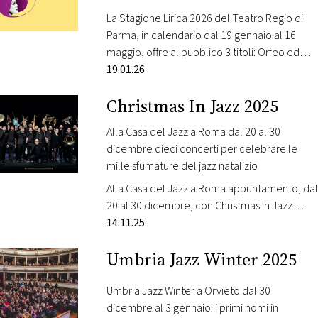
La Stagione Lirica 2026 del Teatro Regio di
Parma, in calendario dal 19 gennaio al 16
maggio, offre al pubblico 3 titoli: Orfeo ed
Euridice di Christoph Willibald Gluck, Norma di
19.01.26
Vicenzo Bellini, Manon Lescaut di Giacomo
Christmas In Jazz 2025
Puccini ed è arricchita dal Concerto Regio
197 il 16 maggio. Radio Monte Carlo è radio
Alla Casa del Jazz a Roma dal 20 al 30
ufficiale Orfeo…
dicembre dieci concerti per celebrare le
mille sfumature del jazz natalizio
Alla Casa del Jazz a Roma appuntamento, dal
20 al 30 dicembre, con Christmas In Jazz
2025: dieci concerti per celebrare le mille
14.11.25
sfumature del jazz natalizio all’insegna dello
Umbria Jazz Winter 2025
swing, del dixieland, del jazz delle
origini. Un’occasione per scoprire, o
riscoprire, il linguaggio universale
Umbria Jazz Winter a Orvieto dal 30
dell’improvvisazione in uno dei luoghi
dicembre al 3 gennaio: i primi nomi in