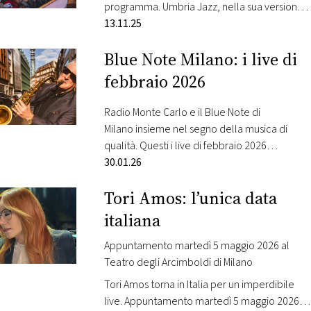
simbolo della musica jazz a Roma. Radio
programma. Umbria Jazz, nella sua versione
Monte Carlo…
invernale, andrà in scena a Orvieto, come
13.11.25
ogni anno dal 1993. Cinque giorni, dal 30
Blue Note Milano: i live di
dicembre al 3 gennaio, di musica di qualità
con il valore aggiunto di un’ambientazione
febbraio 2026
unica: il centro storico di una…
Radio Monte Carlo e il Blue Note di
Milano insieme nel segno della musica di
qualità. Questi i live di febbraio 2026
selezionati da Radio Monte Carlo: 3 febbraio –
30.01.26
Logan Richardson Nato e cresciuto a Kansas
Tori Amos: l’unica data
City, Missouri, una città profondamente
radicata nella tradizione jazz, Logan
italiana
Richardson è sassofonista contralto,
compositore e produttore noto per il…
Appuntamento martedì 5 maggio 2026 al
Teatro degli Arcimboldi di Milano
Tori Amos torna in Italia per un imperdibile
live. Appuntamento martedì 5 maggio 2026 al