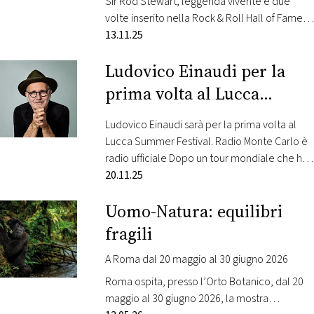
Sir Rod Stewart, leggenda vivente e due
volte inserito nella Rock & Roll Hall of Fame,
annuncia il suo ritorno in Italia con un
13.11.25
concerto imperdibile: giovedì 2 luglio 2026 al
Ludovico Einaudi per la
Bassano Music Park di Bassano del Grappa,
per quella che sarà la sua unica data italiana.
prima volta al Lucca
Radio Monte Carlo è radio ufficiale Il…
Summer Festival
Ludovico Einaudi sarà per la prima volta al
Lucca Summer Festival. Radio Monte Carlo è
radio ufficiale Dopo un tour mondiale che ha
registrato risultati straordinari sui palchi più
20.11.25
prestigiosi del pianeta, il celebre
Uomo-Natura: equilibri
compositore e pianista italiano arriva a Lucca
con un evento speciale: 24 giugno 2026,
fragili
Piazza Napoleone Il Maestro porterà in
scena…
A Roma dal 20 maggio al 30 giugno 2026
Roma ospita, presso l’Orto Botanico, dal 20
maggio al 30 giugno 2026, la mostra