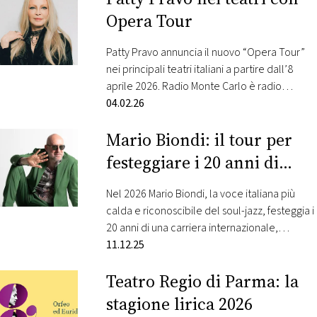
Alberto II di Monaco. L’edizione 2026 di Top
Opera Tour
Marques Monaco promette di essere
splendida, con una…
Patty Pravo annuncia il nuovo “Opera Tour”
nei principali teatri italiani a partire dall’8
aprile 2026. Radio Monte Carlo è radio
ufficiale Queste le prime date: 8 APRILE 2026
04.02.26
– FIRENZE | TEATRO VERDI 10 APRILE 2026 –
Mario Biondi: il tour per
VARESE | TEATRO INTRED 12 APRILE 2026 –
TORINO | TEATRO COLOSSEO 20 APRILE 2026
festeggiare i 20 anni di
– BOLOGNA…
carriera
Nel 2026 Mario Biondi, la voce italiana più
calda e riconoscibile del soul-jazz, festeggia i
20 anni di una carriera internazionale,
costellata di concerti in tutta Europa e nel
11.12.25
mondo, cominciata con l’esplosione del
Teatro Regio di Parma: la
singolo “This Is What You Are”. Con un timbro
vocale unico e una straordinaria capacità di
stagione lirica 2026
evocare atmosfere emotive, Biondi si è…