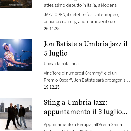
attesissimo debutto in Italia, a Modena
FOTO
JAZZ OPEN, il celebre festival europeo,
annuncia i primi grandi nomi per il suo
CONCORSI
attesissimo debutto in Italia, a Modena dal 13
26.11.25
al 18 luglio Radio Monte Carlo è radio ufficiale
Jon Batiste a Umbria jazz il
13 LUGLIO GREGORY PORTER, DIANA KRALL 14
EVENTI
LUGLIO MOBY 16 LUGLIO JAMIE CULLUM, JOSS
5 luglio
STONE 18 LUGLIO JEAN-MICHEL JARRE JAZZ
VIDEO
OPEN – il…
Unica data italiana
Vincitore di numerosi Grammy® e di un
TV
Premio Oscar®, Jon Batiste sarà protagonista
in esclusiva italiana a Umbria Jazz domenica 5
19.12.25
luglio 2026, all’Arena Santa Giuliana. Radio
PRINCIPATO
Sting a Umbria Jazz:
Monte Carlo è radio ufficiale di Umbria Jazz
DI
Musicista, compositore e performer tra i più
MONACO
appuntamento il 3 luglio
visionari della scena contemporanea, Batiste
all’Arena Santa Giuliana
è riconosciuto a livello globale per la sua…
Appuntamento a Perugia, all’Arena Santa
RMC