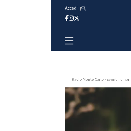
Vai al contenuto
Accedi
Radio Monte Carlo
›
Eventi
›
umbri
HOME
RADIO
WEB
RADIO