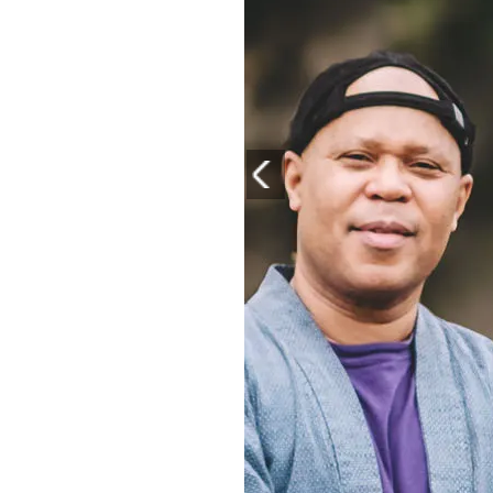
PLAYLIST
NEWS
FOTO
CONCORSI
EVENTI
VIDEO
TV
PRINCIPATO