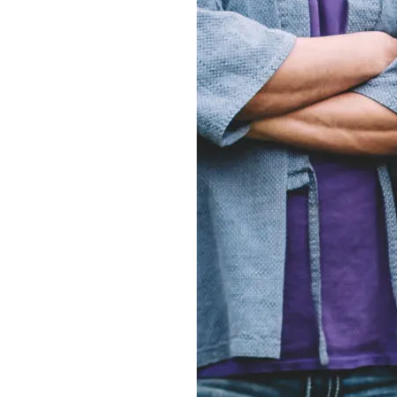
DI
MONACO
RMC
CONSIGLIA