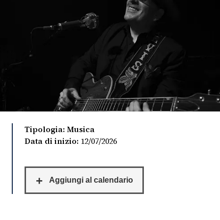
FOTO
CONCORSI
EVENTI
VIDEO
Tipologia: Musica
TV
Data di inizio:
12/07/2026
PRINCIPATO
DI
MONACO
RMC