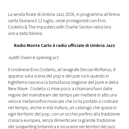
CONSIGLIA
La serata finale di Umbria Jazz 2026, in programma all’Arena
santa Giuliana il 12 luglio, vede protagonisti con Elvis
Costello & The Imposters with Charlie Sexton nella loro
unica data italiana.
Radio Monte Carlo è radio ufficiale di Umbria Jazz
Judith Owen è opening act.
Il londinese Elvis Costello, all’anagrafe Declan McManus, è
apparso sulla scena del pop e del pub rock quando in
Inghilterra nasceva la tumultuosa stagione del punk e della
New Wave. Costello ci mise poco a chiamarsi fuori dalle
regole del mainstream del tempo per mettere in atto una
veloce metamorfosi musicale che lo ha portato a costruire
nel tempo, anche in età matura, un catalogo che spazia in
ogni territorio del pop, con un occhio perfino alla tradizione
classica europea, senza dimenticare la grande tradizione
del songwriting britannica e incursioni nei territori del jazz.