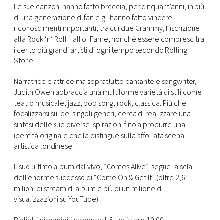
Le sue canzoni hanno fatto breccia, per cinquant’anni, in più
di una generazione di fan e gli hanno fatto vincere
riconoscimenti importanti, tra cui due Grammy, l’iscrizione
alla Rock ‘n’ Roll Hall of Fame, nonché essere compreso tra
i cento più grandi artisti di ogni tempo secondo Rolling
Stone.
Narratrice e attrice ma soprattutto cantante e songwriter,
Judith Owen abbraccia una multiforme varietà di stili come
teatro musicale, jazz, pop song, rock, classica. Più che
focalizzarsi sui dei singoli generi, cerca di realizzare una
sintesi delle sue diverse ispirazioni fino a produrre una
identità originale che la distingue sulla affollata scena
artistica londinese.
Il suo ultimo album dal vivo, “Comes Alive”, segue la scia
dell’enorme successo di “Come On & Get It” (oltre 2,6
milioni di stream di album e più di un milione di
visualizzazioni su YouTube).