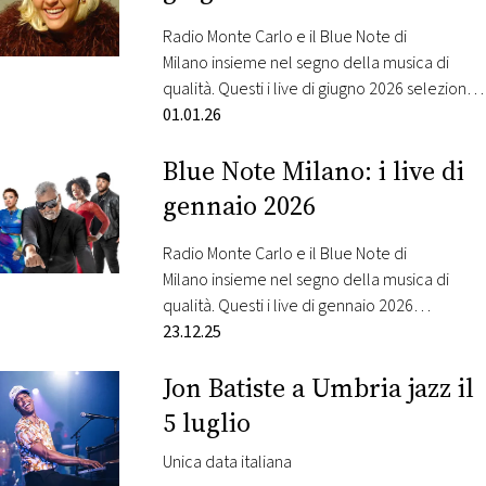
il primo disco di Snarky Puppy e Metropole
Orkest, probabilmente furono in molti…
Radio Monte Carlo e il Blue Note di
Milano insieme nel segno della musica di
qualità. Questi i live di giugno 2026 selezionati
da Radio Monte Carlo: Mercoledì 3 giugno –
01.01.26
The Wayne Escoffery Quartet Sassofonista
Blue Note Milano: i live di
americano d’adozione e inglese di nascita.
Dagli anni del suo trasferimento a New York,
gennaio 2026
Wayne Escoffery è diventato uno dei…
Radio Monte Carlo e il Blue Note di
Milano insieme nel segno della musica di
qualità. Questi i live di gennaio 2026
selezionati da Radio Monte Carlo: Martedì 13
23.12.25
gennaio 2026: Incognito C’è soul, c’è jazz, c’è
Jon Batiste a Umbria jazz il
funk e c’è energia pura… Torna al Blue Note
la band pioniera dell’ Acid Jazz! Formatisi nel
5 luglio
1979, gli…
Unica data italiana