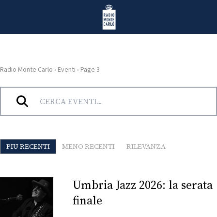
Vai al contenuto
Radio Monte Carlo
Radio Monte Carlo
›
Eventi
›
Page 3
HOME
Archivi:
Eventi
RADIO
WEB
PIU RECENTI
MENO RECENTI
RILEVANZA
RADIO
PLAYLIST
Umbria Jazz 2026: la serata
finale
NEWS