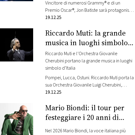
Vincitore di numerosi Grammy® e di un
Premio Oscar®, Jon Batiste sarà protagonista
in esclusiva italiana a Umbria Jazz domenica 5
19.12.25
luglio 2026, all’Arena Santa Giuliana. Radio
Riccardo Muti: la grande
Monte Carlo è radio ufficiale di Umbria Jazz
Musicista, compositore e performer tra i più
musica in luoghi simbolo
visionari della scena contemporanea, Batiste
d’Italia
è riconosciuto a livello globale per la sua…
Riccardo Muti e l’Orchestra Giovanile
Cherubini portano la grande musica in luoghi
simbolo d’Italia
Pompei, Lucca, Ostuni. Riccardo Muti porta la
sua Orchestra Giovanile Luigi Cherubini,
insieme agli studenti dei Conservatori italiani,
19.12.25
in tre città simbolo della storia e della cultura
Mario Biondi: il tour per
nazionale per un progetto che mette al
centro i giovani musicisti e il valore della
festeggiare i 20 anni di
musica come patrimonio condiviso. 18
carriera
LUGLIO | ANFITEATRO DEGLI SCAVI | POMPEI (…
Nel 2026 Mario Biondi, la voce italiana più