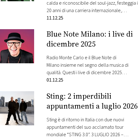
calda e riconoscibile del soul-jazz, festeggia i
20 anni di una carriera internazionale,
costellata di concerti in tutta Europa e nel
11.12.25
mondo, cominciata con l’esplosione del
Blue Note Milano: i live di
singolo “This Is What You Are”. Con un timbro
vocale unico e una straordinaria capacità di
dicembre 2025
evocare atmosfere emotive, Biondi si è…
Radio Monte Carlo e il Blue Note di
Milano insieme nel segno della musica di
qualità. Questi i live di dicembre 2025
selezionati da Radio Monte Carlo Sabato 3
01.12.25
dicembre 2025 –“Celebrate Brasil!” Il Brasile
Sting: 2 imperdibili
è spesso chiamato il “paese dei ritmi” perché
ogni regione ha le sue tradizioni musicali, con
appuntamenti a luglio 2026
radici indigene, africane ed europee…
Sting è di ritorno in Italia con due nuovi
appuntamenti del suo acclamato tour
mondiale “STING 3.0”. 3 LUGLIO 2026 –