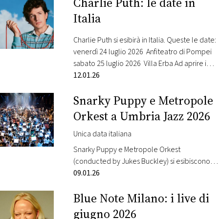
Charlie Puth: le date in
molto più che una vetrina, ma una vera e
propria autorità di settore. La manifestazione,
Italia
ricca…
Charlie Puth si esibirà in Italia. Queste le date:
venerdì 24 luglio 2026 Anfiteatro di Pompei
sabato 25 luglio 2026 Villa Erba Ad aprire i
concerti è Bradley Simpson ( cantante della
12.01.26
band The Vamps) Radio Monte Carlo è radio
Snarky Puppy e Metropole
ufficiale L’artista statunitense ha annunciato il
suo quarto album, “Whatever’s Clever!”, in
Orkest a Umbria Jazz 2026
uscita il 6…
Unica data italiana
Snarky Puppy e Metropole Orkest
(conducted by Jukes Buckley) si esibiscono
per la loro unica data italiana a Umbria Jazz
09.01.26
mercoledì 8 luglio presso l’Arena Santa
Blue Note Milano: i live di
Giuliana. Radio Monte Carlo è radio ufficiale di
Umbria Jazz Quando dieci anni fa uscì “Sylva”,
giugno 2026