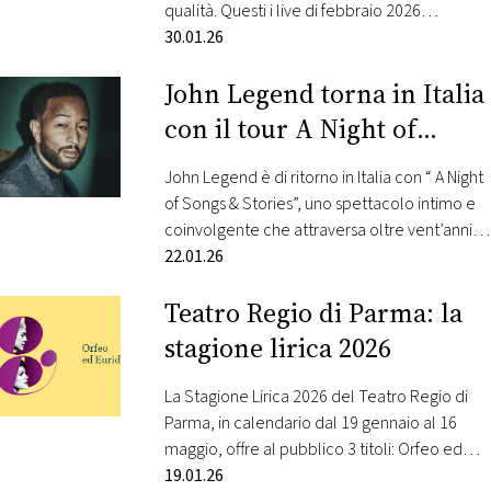
CONSIGLIA
qualità. Questi i live di febbraio 2026
selezionati da Radio Monte Carlo: 3 febbraio –
30.01.26
Logan Richardson Nato e cresciuto a Kansas
John Legend torna in Italia
City, Missouri, una città profondamente
radicata nella tradizione jazz, Logan
con il tour A Night of
Richardson è sassofonista contralto,
Songs & Stories
compositore e produttore noto per il…
John Legend è di ritorno in Italia con “ A Night
of Songs & Stories”, uno spettacolo intimo e
coinvolgente che attraversa oltre vent’anni di
carriera, tra musica e racconto personale.
22.01.26
Radio Monte Carlo è radio ufficiale Queste le
Teatro Regio di Parma: la
date: 2 luglio Roma 5 luglio Lucca Summer
Festival 6 luglio Marostica 24 luglio Ostuni
stagione lirica 2026
Lo…
La Stagione Lirica 2026 del Teatro Regio di
Parma, in calendario dal 19 gennaio al 16
maggio, offre al pubblico 3 titoli: Orfeo ed
Euridice di Christoph Willibald Gluck, Norma di
19.01.26