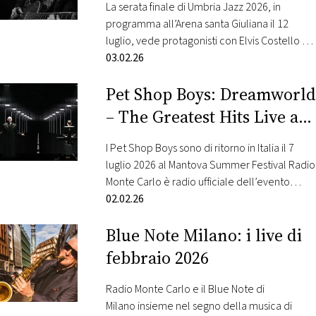
La serata finale di Umbria Jazz 2026, in
programma all’Arena santa Giuliana il 12
FOTO
luglio, vede protagonisti con Elvis Costello &
The Imposters with Charlie Sexton nella loro
03.02.26
CONCORSI
unica data italiana. Radio Monte Carlo è radio
Pet Shop Boys: Dreamworld
ufficiale di Umbria Jazz Judith Owen è
opening act. Il londinese Elvis Costello,
EVENTI
– The Greatest Hits Live a
all’anagrafe Declan McManus, è apparso
Mantova
sulla…
I Pet Shop Boys sono di ritorno in Italia il 7
VIDEO
luglio 2026 al Mantova Summer Festival Radio
Monte Carlo è radio ufficiale dell’evento
TV
Dreamworld – The Greatest Hits Live, il primo
02.02.26
tour celebrativo dei grandi successi della
Blue Note Milano: i live di
band, è attualmente al suo quinto anno,
PRINCIPATO
DI
dopo l’acclamato debutto a Milano nel
febbraio 2026
MONACO
maggio 2022. Da allora…
Radio Monte Carlo e il Blue Note di
RMC
Milano insieme nel segno della musica di