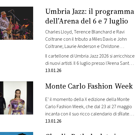
Vicenzo Bellini, Manon Lescaut di Giacomo
Umbria Jazz: il programma
Puccini ed è arricchita dal Concerto Regio
197 il 16 maggio. Radio Monte Carlo è radio
dell’Arena del 6 e 7 luglio
ufficiale Orfeo…
Charles Lloyd, Terence Blanchard e Ravi
Coltrane con il tributo a Miles Davis e John
Coltrane; Laurie Anderson e Christone
“Kingfish” Ingram.
Il cartellone di Umbria Jazz 2026 si arricchisce
di nuovi artisti. Il 6 luglio presso l’Arena Santa
Giuliana a esibirsi sono Charles Lloyd con
13.01.26
Gerald Clayton, Harish Ravaghan & Kendrick
Monte Carlo Fashion Week
Scott e Terence Blanchard/Ravi Coltrane:
Coltrane “Miles/Coltrane Centennial
Celebration” con Julian Pollack, Charles
E’ il momento della X edizione della Monte
Altura, David DJ Ginyard, Oscar Seaton. Il 7
Carlo Fashion Week, che dal 23 al 27 maggio
luglio, sempre presso l’Arena Santa…
incanta con il suo ricco calendario di sfilate
ed eventi. Si tratta della kermesse di
13.01.26
riferimento per la moda etica e sostenibile,