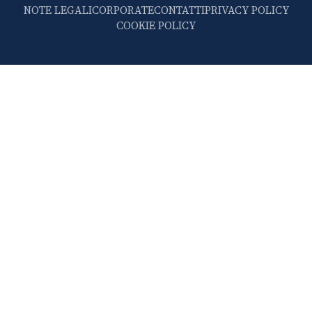
NOTE LEGALI
CORPORATE
CONTATTI
PRIVACY POLICY
COOKIE POLICY