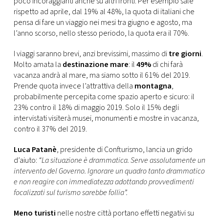
poco incoraggianti anche su altri fronti. Per esempio sale
CONSIGLIA
rispetto ad aprile, dal 19% al 48%, la quota di italiani che
pensa di fare un viaggio nei mesi tra giugno e agosto, ma
l’anno scorso, nello stesso periodo, la quota era il 70%.
I viaggi saranno brevi, anzi brevissimi, massimo di
tre giorni
.
Molto amata la
destinazione mare
: il
49%
di chi farà
vacanza andrà al mare, ma siamo sotto il 61% del 2019.
Prende quota invece l’attrattiva della
montagna
,
probabilmente percepita come spazio aperto e sicuro: il
23% contro il 18% di maggio 2019. Solo il 15% degli
intervistati visiterà musei, monumenti e mostre in vacanza,
contro il 37% del 2019.
Luca Patanè
, presidente di Confturismo, lancia un grido
d’aiuto:
“La situazione è drammatica. Serve assolutamente un
intervento del Governo. Ignorare un quadro tanto drammatico
e non reagire con immediatezza adottando provvedimenti
focalizzati sul turismo sarebbe follia”.
Meno turisti
nelle nostre città portano effetti negativi su