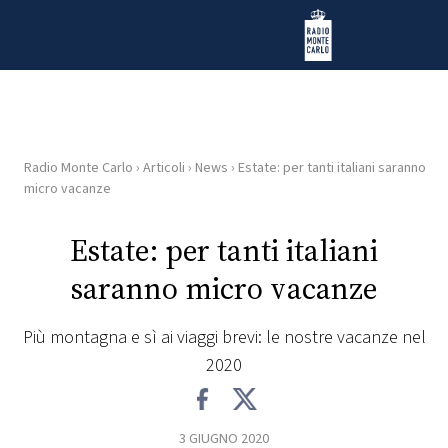
Vai al contenuto
Radio Monte Carlo
Radio Monte Carlo
›
Articoli
›
News
›
Estate: per tanti italiani saranno
HOME
micro vacanze
RADIO
Estate: per tanti italiani
saranno micro vacanze
WEB
RADIO
Più montagna e sì ai viaggi brevi: le nostre vacanze nel
2020
PLAYLIST
NEWS
3 GIUGNO 2020