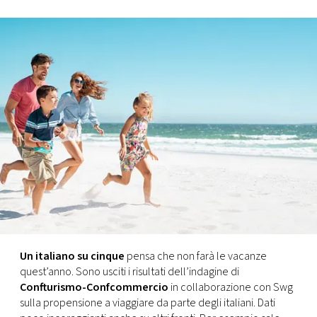
FOTO
CONCORSI
EVENTI
VIDEO
TV
PRINCIPATO
DI
Un italiano su cinque
pensa che non farà le vacanze
MONACO
quest’anno. Sono usciti i risultati dell’indagine di
Confturismo-Confcommercio
in collaborazione con Swg
sulla propensione a viaggiare da parte degli italiani. Dati
RMC