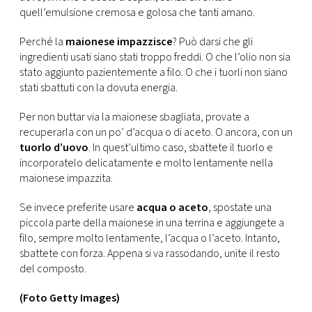
CONSIGLIA
quell’emulsione cremosa e golosa che tanti amano.
Perché la
maionese impazzisce
? Può darsi che gli
ingredienti usati siano stati troppo freddi. O che l’olio non sia
stato aggiunto pazientemente a filo. O che i tuorli non siano
stati sbattuti con la dovuta energia.
Per non buttar via la maionese sbagliata, provate a
recuperarla con un po’ d’acqua o di aceto. O ancora, con un
tuorlo d’uovo
. In quest’ultimo caso, sbattete il tuorlo e
incorporatelo delicatamente e molto lentamente nella
maionese impazzita.
Se invece preferite usare
acqua o aceto
, spostate una
piccola parte della maionese in una terrina e aggiungete a
filo, sempre molto lentamente, l’acqua o l’aceto. Intanto,
sbattete con forza. Appena si va rassodando, unite il resto
del composto.
(Foto Getty Images)