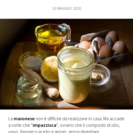
15 MAGGIO 2020
FOTO
CONCORSI
EVENTI
VIDEO
TV
PRINCIPATO
DI
MONACO
La
maionese
non è difficile da realizzare in casa. Ma accade
a volte che “
impazzisca
“, ovvero che il composto di olio,
RMC
uovo, limone o aceto si separi, senza diventare