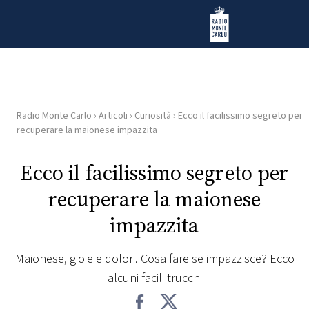
Vai al contenuto
Radio Monte Carlo
Radio Monte Carlo
›
Articoli
›
Curiosità
›
Ecco il facilissimo segreto per
HOME
recuperare la maionese impazzita
RADIO
Ecco il facilissimo segreto per
recuperare la maionese
WEB
RADIO
impazzita
PLAYLIST
Maionese, gioie e dolori. Cosa fare se impazzisce? Ecco
alcuni facili trucchi
NEWS