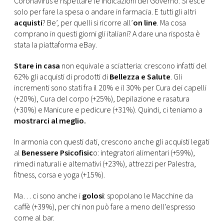
Coronavirus e rispettare le indicazioni del Governo. Si esce
CONSIGLIA
solo per fare la spesa o andare in farmacia. E tutti gli altri
acquisti
? Be’, per quelli si ricorre all’
on line
. Ma cosa
comprano in questi giorni gli italiani? A dare una risposta è
stata la piattaforma eBay.
Stare in casa
non equivale a sciatteria: crescono infatti del
62% gli acquisti di prodotti di
Bellezza e Salute
. Gli
incrementi sono stati fra il 20% e il 30% per Cura dei capelli
(+20%), Cura del corpo (+25%), Depilazione e rasatura
(+30%) e Manicure e pedicure (+31%). Quindi, ci teniamo a
mostrarci al meglio.
In armonia con questi dati, crescono anche gli acquisti legati
al
Benessere Psicofisic
o: integratori alimentari (+59%),
rimedi naturali e alternativi (+23%), attrezzi per Palestra,
fitness, corsa e yoga (+15%).
Ma… ci sono anche i
golosi
: spopolano le Macchine da
caffè (+39%), per chi non può fare a meno dell’espresso
come al bar.