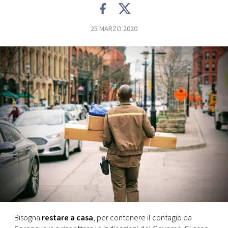
FOTO
25 MARZO 2020
CONCORSI
EVENTI
VIDEO
TV
PRINCIPATO
DI
MONACO
Bisogna
restare a casa
, per contenere il contagio da
RMC