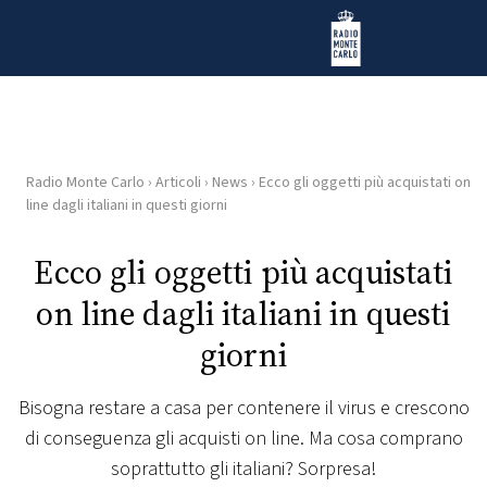
Vai al contenuto
Radio Monte Carlo
Radio Monte Carlo
›
Articoli
›
News
›
Ecco gli oggetti più acquistati on
HOME
line dagli italiani in questi giorni
RADIO
Ecco gli oggetti più acquistati
on line dagli italiani in questi
WEB
RADIO
giorni
PLAYLIST
Bisogna restare a casa per contenere il virus e crescono
di conseguenza gli acquisti on line. Ma cosa comprano
NEWS
soprattutto gli italiani? Sorpresa!