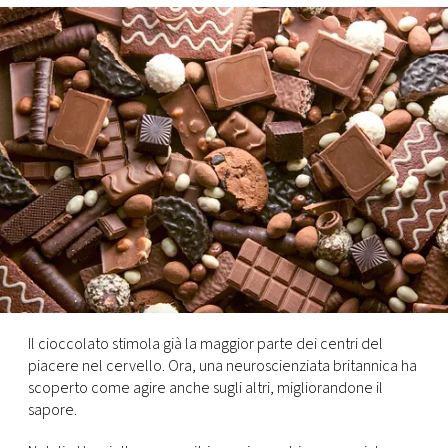
FOTO
CONCORSI
EVENTI
VIDEO
TV
PRINCIPATO
Il cioccolato stimola già la maggior parte dei centri del
DI
piacere nel cervello. Ora, una neuroscienziata britannica ha
MONACO
scoperto come agire anche sugli altri, migliorandone il
sapore.
RMC