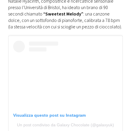
CONSIGLIA
Natalie Hyacinth, compositrice e ricercatrice sensoriale
presso l’Università di Bristol, ha ideato un brano di 90
secondi chiamato
“Sweetest Melody”
: una canzone
dolce, con un sottofondo di pianoforte, calibrata a 78 bpm
(la stessa velocità con cui si scioglie un pezzo di cioccolato).
Visualizza questo post su Instagram
Un post condiviso da Galaxy Chocolate (@galaxyuk)