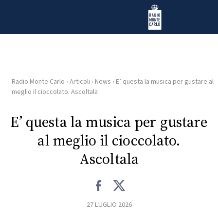
Vai al contenuto
Radio Monte Carlo
Radio Monte Carlo
›
Articoli
›
News
›
E’ questa la musica per gustare al
HOME
meglio il cioccolato. Ascoltala
RADIO
E’ questa la musica per gustare
al meglio il cioccolato.
WEB
RADIO
Ascoltala
PLAYLIST
27 LUGLIO 2026
NEWS