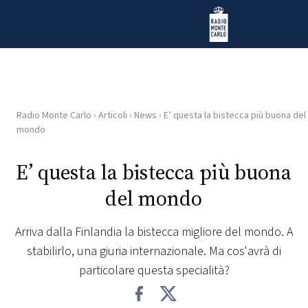
Vai al contenuto
Radio Monte Carlo
Radio Monte Carlo
›
Articoli
›
News
›
E’ questa la bistecca più buona del
HOME
mondo
RADIO
E’ questa la bistecca più buona
del mondo
WEB
RADIO
Arriva dalla Finlandia la bistecca migliore del mondo. A
stabilirlo, una giuria internazionale. Ma cos'avrà di
PLAYLIST
particolare questa specialità?
NEWS