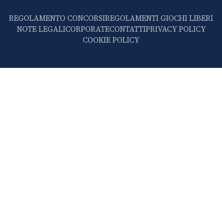
REGOLAMENTO CONCORSI
REGOLAMENTI GIOCHI LIBERI
NOTE LEGALI
CORPORATE
CONTATTI
PRIVACY POLICY
COOKIE POLICY