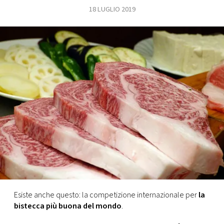
18 LUGLIO 2019
FOTO
CONCORSI
EVENTI
VIDEO
TV
PRINCIPATO
DI
MONACO
Esiste anche questo: la competizione internazionale per
la
bistecca più buona del mondo
.
RMC