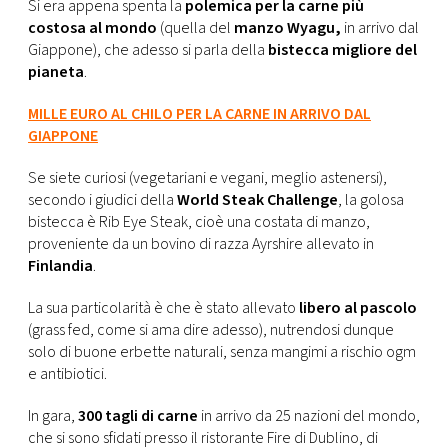
CONSIGLIA
Si era appena spenta la
polemica per la carne più
costosa al mondo
(quella del
manzo Wyagu,
in arrivo dal
Giappone), che adesso si parla della
bistecca migliore del
pianeta
.
MILLE EURO AL CHILO PER LA CARNE IN ARRIVO DAL
GIAPPONE
Se siete curiosi (vegetariani e vegani, meglio astenersi),
secondo i giudici della
World Steak Challenge
, la golosa
bistecca è Rib Eye Steak, cioè una costata di manzo,
proveniente da un bovino di razza Ayrshire allevato in
Finlandia
.
La sua particolarità è che è stato allevato
libero al pascolo
(grass fed, come si ama dire adesso), nutrendosi dunque
solo di buone erbette naturali, senza mangimi a rischio ogm
e antibiotici.
In gara,
300 tagli di carne
in arrivo da 25 nazioni del mondo,
che si sono sfidati presso il ristorante Fire di Dublino, di