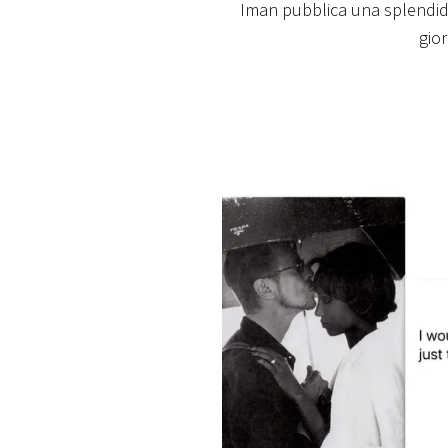
Iman pubblica una splendid
PLAYLIST
gio
NEWS
FOTO
CONCORSI
EVENTI
VIDEO
TV
PRINCIPATO