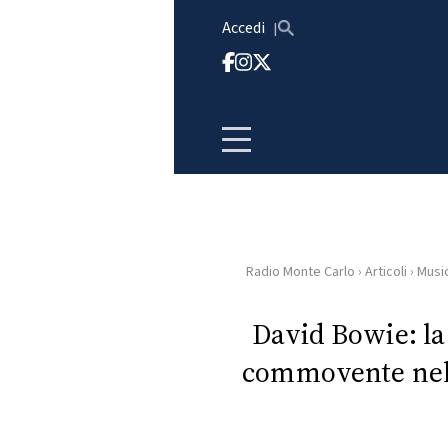
Vai al contenuto
Accedi
Radio Monte Carlo
›
Articoli
›
Musi
HOME
David Bowie: la
RADIO
commovente nel 
WEB
RADIO