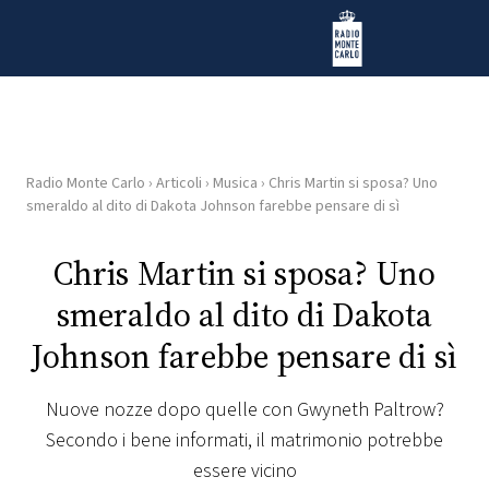
Vai al contenuto
Radio Monte Carlo
Radio Monte Carlo
›
Articoli
›
Musica
›
Chris Martin si sposa? Uno
HOME
smeraldo al dito di Dakota Johnson farebbe pensare di sì
RADIO
Chris Martin si sposa? Uno
smeraldo al dito di Dakota
WEB
RADIO
Johnson farebbe pensare di sì
PLAYLIST
Nuove nozze dopo quelle con Gwyneth Paltrow?
Secondo i bene informati, il matrimonio potrebbe
NEWS
essere vicino