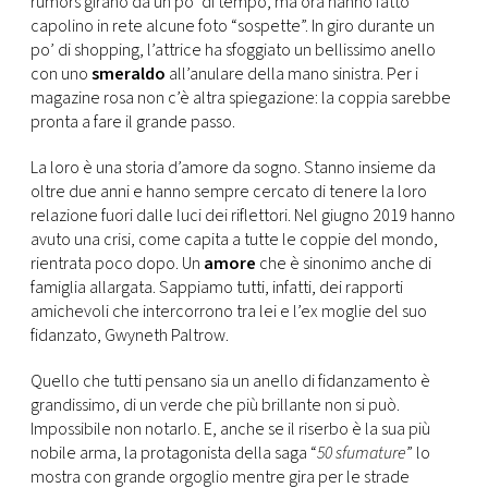
rumors girano da un po’ di tempo, ma ora hanno fatto
CONSIGLIA
capolino in rete alcune foto “sospette”. In giro durante un
po’ di shopping, l’attrice ha sfoggiato un bellissimo anello
con uno
smeraldo
all’anulare della mano sinistra. Per i
magazine rosa non c’è altra spiegazione: la coppia sarebbe
pronta a fare il grande passo.
La loro è una storia d’amore da sogno. Stanno insieme da
oltre due anni e hanno sempre cercato di tenere la loro
relazione fuori dalle luci dei riflettori. Nel giugno 2019 hanno
avuto una crisi, come capita a tutte le coppie del mondo,
rientrata poco dopo. Un
amore
che è sinonimo anche di
famiglia allargata. Sappiamo tutti, infatti, dei rapporti
amichevoli che intercorrono tra lei e l’ex moglie del suo
fidanzato, Gwyneth Paltrow.
Quello che tutti pensano sia un anello di fidanzamento è
grandissimo, di un verde che più brillante non si può.
Impossibile non notarlo. E, anche se il riserbo è la sua più
nobile arma, la protagonista della saga “
50 sfumature
” lo
mostra con grande orgoglio mentre gira per le strade