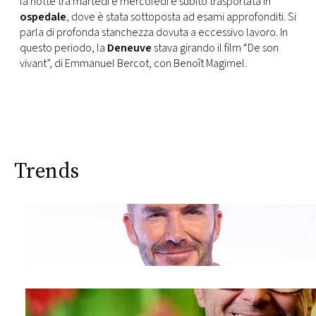
la notte tra martedì e mercoledì e subito trasportata in
CONSIGLIA
ospedale
, dove è stata sottoposta ad esami approfonditi. Si
parla di profonda stanchezza dovuta a eccessivo lavoro. In
questo periodo, la
Deneuve
stava girando il film “De son
vivant”, di Emmanuel Bercot, con Benoît Magimel.
Trends