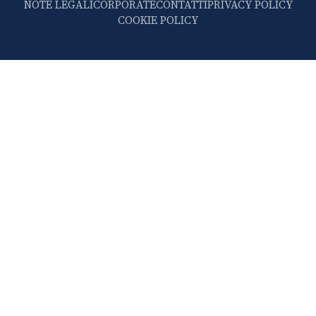
NOTE LEGALI
CORPORATE
CONTATTI
PRIVACY POLICY
COOKIE POLICY