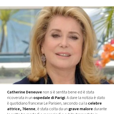
FOTO
CONCORSI
EVENTI
VIDEO
TV
PRINCIPATO
DI
Catherine Deneuve
non si è sentita bene ed è stata
MONACO
ricoverata in un
ospedale di Parigi
. A dare la notizia è stato
il quotidiano francese Le Parisien, secondo cui la
celebre
attrice, 76enne
, è stata colta da un
grave malore
durante
RMC