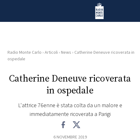
Vai al contenuto
Radio Monte Carlo
Radio Monte Carlo
›
Articoli
›
News
›
Catherine Deneuve ricoverata in
HOME
ospedale
RADIO
Catherine Deneuve ricoverata
in ospedale
WEB
RADIO
L'attrice 76enne è stata colta da un malore e
immediatamente ricoverata a Parigi
PLAYLIST
NEWS
6 NOVEMBRE 2019