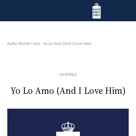
Vai al contenuto
Radio Monte Carlo
Radio Monte Carlo
›
Yo Lo Amo (And I Love Him)
HOME
RADIO
18 APRILE
WEB
Yo Lo Amo (And I Love Him)
RADIO
PLAYLIST
NEWS