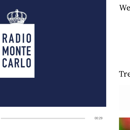
We
Tr
00:29