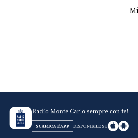
Nick The Nightfly &
Mi
Friends For Alassio
Radio Monte Carlo sempre con te!
SCARICA L'APP
DISPONIBILE SU