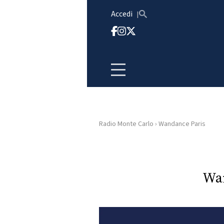
Vai al contenuto
Accedi
Radio Monte Carlo
›
Wandance Paris
HOME
RADIO
Wa
WEB
RADIO