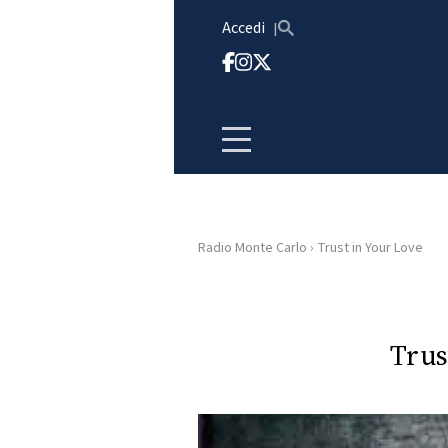
Vai al contenuto
Accedi
Radio Monte Carlo
›
Trust in Your Love
HOME
RADIO
Trus
WEB
RADIO