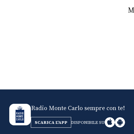
Nick The Nightfly &
Mi
Friends For Alassio
Radio Monte Carlo sempre con te!
SCARICA L'APP
DISPONIBILE SU