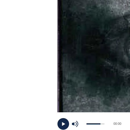
PLAYLIST
NEWS
FOTO
CONCORSI
EVENTI
VIDEO
TV
00:00
PRINCIPATO