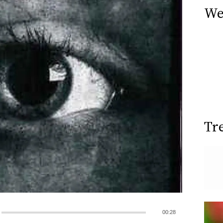
We
Tr
00:28