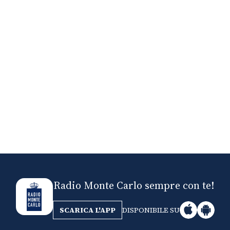
Nick The Nightfly &
Mi
Friends For Alassio
Radio Monte Carlo sempre con te!
SCARICA L'APP
DISPONIBILE SU