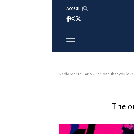
Vai al contenuto
Accedi
Radio Monte Carlo
›
The one that you love
HOME
RADIO
The o
WEB
RADIO