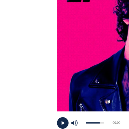
PLAYLIST
NEWS
FOTO
CONCORSI
EVENTI
VIDEO
TV
00:00
PRINCIPATO