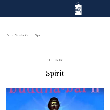
Vai al contenuto
Radio Monte Carlo
Radio Monte Carlo
›
Spirit
HOME
RADIO
9 FEBBRAIO
WEB
Spirit
RADIO
PLAYLIST
NEWS