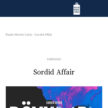
Vai al contenuto
Radio Monte Carlo
Radio Monte Carlo
›
Sordid Affair
HOME
RADIO
6 MAGGIO
WEB
Sordid Affair
RADIO
PLAYLIST
NEWS