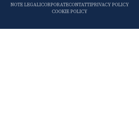
NOTE LEGALI
CORPORATE
CONTATTI
PRIVACY POLICY
COOKIE POLICY