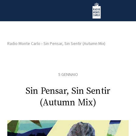
Vai al contenuto
Radio Monte Carlo
Radio Monte Carlo
›
Sin Pensar, Sin Sentir (Autumn Mix)
HOME
RADIO
5 GENNAIO
WEB
Sin Pensar, Sin Sentir
RADIO
(Autumn Mix)
PLAYLIST
NEWS