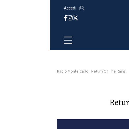
Vai al contenuto
Accedi
Radio Monte Carlo
›
Return Of The Rains
HOME
RADIO
Retur
WEB
RADIO