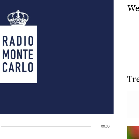
We
Tr
00:30