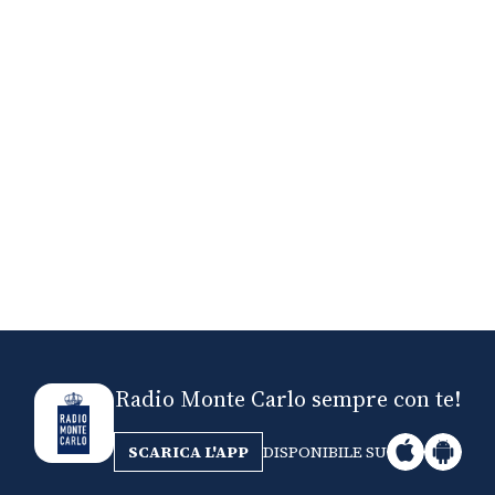
Nick The Nightfly &
Mi
Friends For Alassio
Radio Monte Carlo sempre con te!
SCARICA L'APP
DISPONIBILE SU