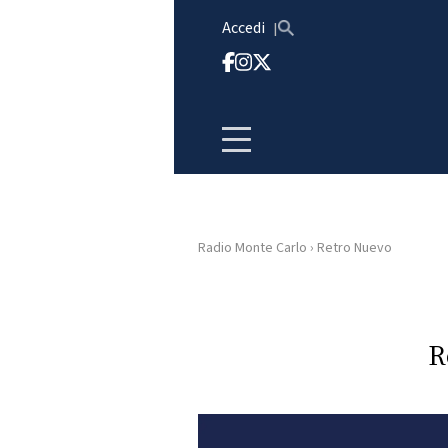
Vai al contenuto
Accedi
Radio Monte Carlo
›
Retro Nuevo
HOME
RADIO
R
WEB
RADIO