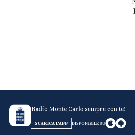
Nick The Nightfly &
Mi
Friends For Alassio
Radio Monte Carlo sempre con te!
SCARICA L'APP
DISPONIBILE SU