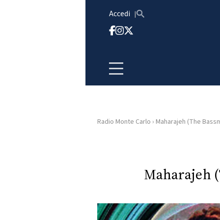
Vai al contenuto
Accedi
Radio Monte Carlo
›
Maharajeh (The Bassm
HOME
RADIO
Maharajeh 
WEB
RADIO