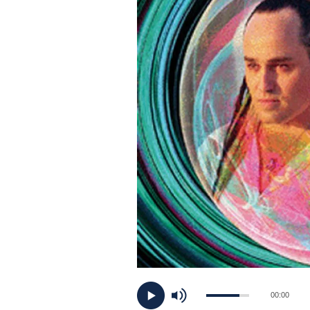
PLAYLIST
NEWS
FOTO
CONCORSI
EVENTI
VIDEO
TV
00:00
PRINCIPATO