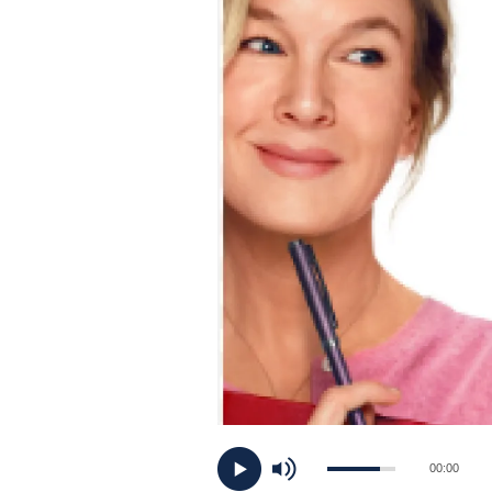
PLAYLIST
NEWS
FOTO
CONCORSI
EVENTI
VIDEO
TV
00:00
PRINCIPATO