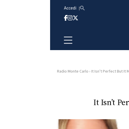
Vai al contenuto
Accedi
Radio Monte Carlo
›
It Isn’t Perfect But It 
HOME
RADIO
It Isn’t P
WEB
RADIO