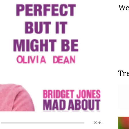
We
Tr
00:44