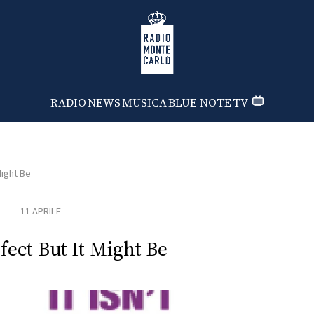
Radio Monte Carlo
RADIO
NEWS
MUSICA
BLUE NOTE
TV
Might Be
11 APRILE
erfect But It Might Be