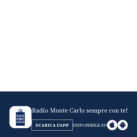
Nick The Nightfly &
Mi
Friends For Alassio
Radio Monte Carlo sempre con te!
SCARICA L'APP
DISPONIBILE SU