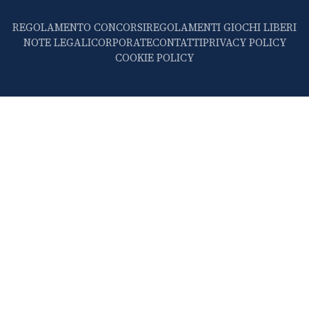
REGOLAMENTO CONCORSI
REGOLAMENTI GIOCHI LIBERI
NOTE LEGALI
CORPORATE
CONTATTI
PRIVACY POLICY
COOKIE POLICY