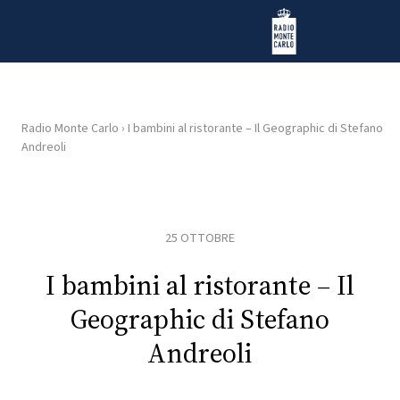
Vai al contenuto
Radio Monte Carlo
Radio Monte Carlo
›
I bambini al ristorante – Il Geographic di Stefano
Andreoli
HOME
RADIO
25 OTTOBRE
WEB
RADIO
I bambini al ristorante – Il
Geographic di Stefano
PLAYLIST
Andreoli
NEWS