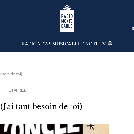
Radio Monte Carlo
R
RADIO
NEWS
MUSICA
BLUE NOTE
TV
besoin de toi)
24 APRILE
(J’ai tant besoin de toi)