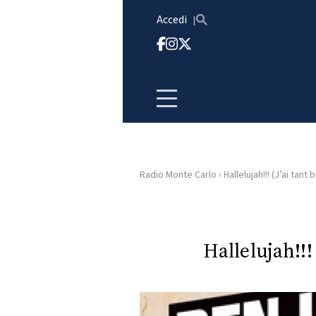
Vai al contenuto
Accedi
Radio Monte Carlo
›
Hallelujah!!! (J’ai tant 
HOME
RADIO
Hallelujah!!! 
WEB
RADIO