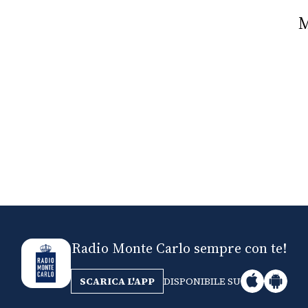
Nick The Nightfly &
Mi
Friends For Alassio
Radio Monte Carlo sempre con te!
SCARICA L'APP
DISPONIBILE SU