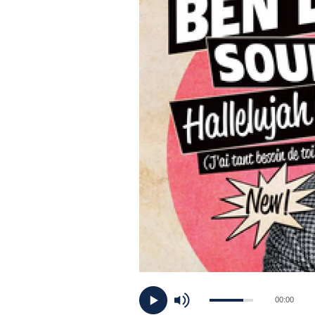
PLAYLIST
NEWS
FOTO
CONCORSI
EVENTI
VIDEO
TV
00:00
PRINCIPATO