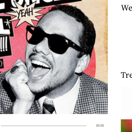
We
Tr
00:55