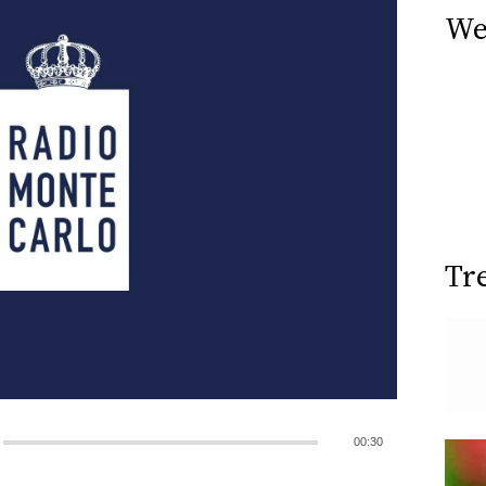
We
Tr
00:30