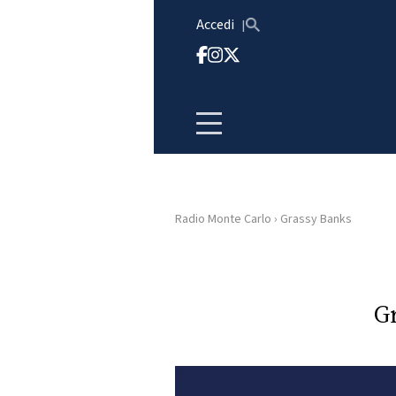
Vai al contenuto
Accedi
Radio Monte Carlo
›
Grassy Banks
HOME
RADIO
G
WEB
RADIO