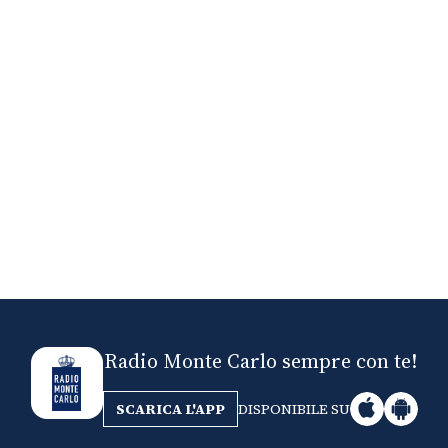
Impercettibili
 Week 2026
Radio Monte Carlo sempre con te!
SCARICA L'APP
DISPONIBILE SU