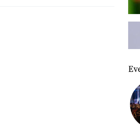
Ev
Federico Mecozzi: il tour
di Traiettorie