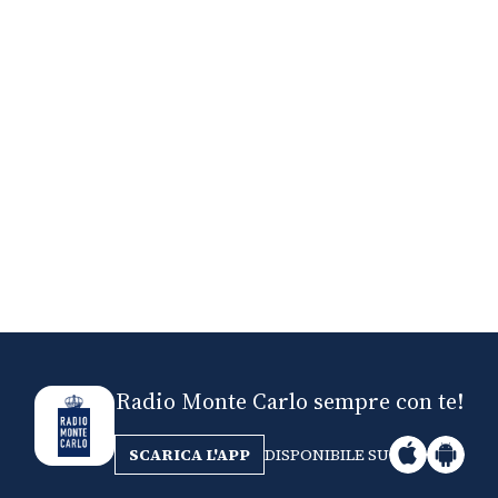
Nick The Nightfly &
Mi
Friends For Alassio
Radio Monte Carlo sempre con te!
SCARICA L'APP
DISPONIBILE SU