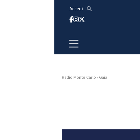
Vai al contenuto
Accedi
Radio Monte Carlo
›
Gaia
HOME
RADIO
WEB
RADIO