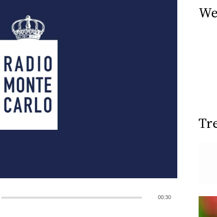
We
Tr
00:30