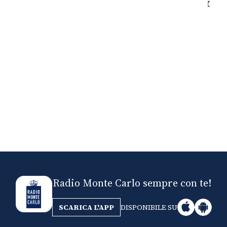
Nick The Nightfly &
Mi
Friends For Alassio
Radio Monte Carlo sempre con te!
SCARICA L'APP
DISPONIBILE SU