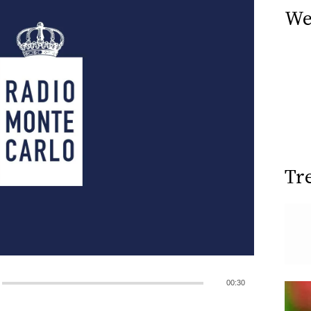
We
Tr
00:30