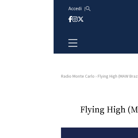
Vai al contenuto
Accedi
Radio Monte Carlo
›
Flying High (MAW Brazi
HOME
RADIO
Flying High (M
WEB
RADIO