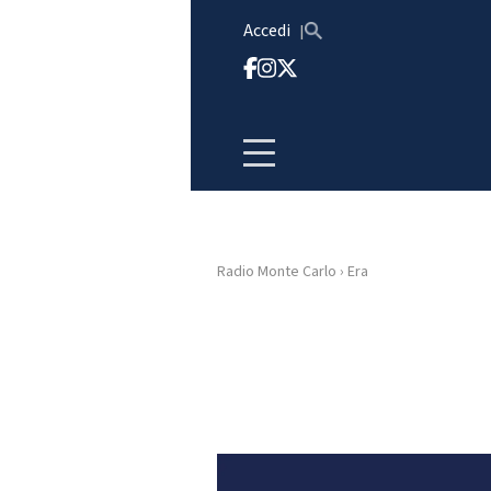
Vai al contenuto
Accedi
Radio Monte Carlo
›
Era
HOME
RADIO
WEB
RADIO