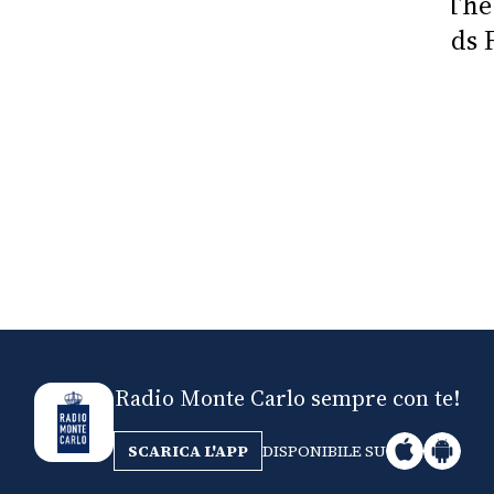
Nick The Nightfly &
Mi
Friends For Alassio
Radio Monte Carlo sempre con te!
SCARICA L'APP
DISPONIBILE SU