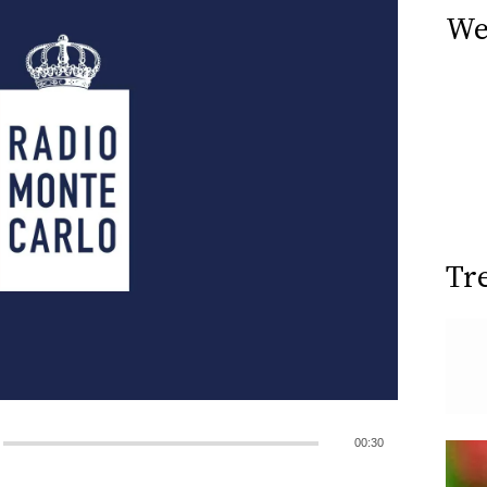
We
Tr
00:30