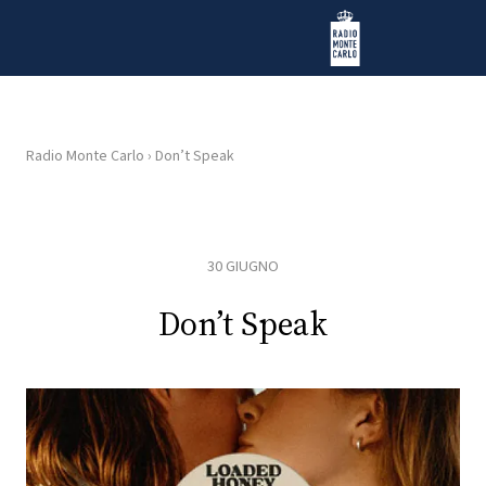
Vai al contenuto
Radio Monte Carlo
Radio Monte Carlo
›
Don’t Speak
HOME
RADIO
30 GIUGNO
WEB
Don’t Speak
RADIO
PLAYLIST
NEWS