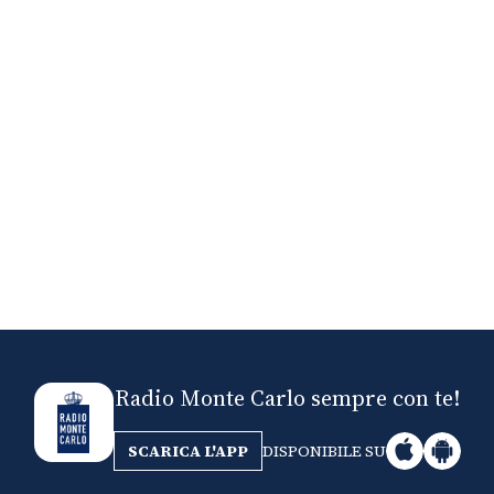
Nick The Nightfly &
Mi
Friends For Alassio
Radio Monte Carlo sempre con te!
SCARICA L'APP
DISPONIBILE SU