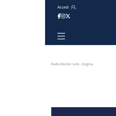
Vai al contenuto
Accedi
Radio Monte Carlo
›
Dogma
HOME
RADIO
WEB
RADIO