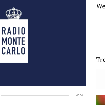
We
Tr
00:34