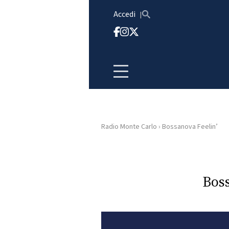
Vai al contenuto
Accedi
Radio Monte Carlo
›
Bossanova Feelin’
HOME
RADIO
Boss
WEB
RADIO