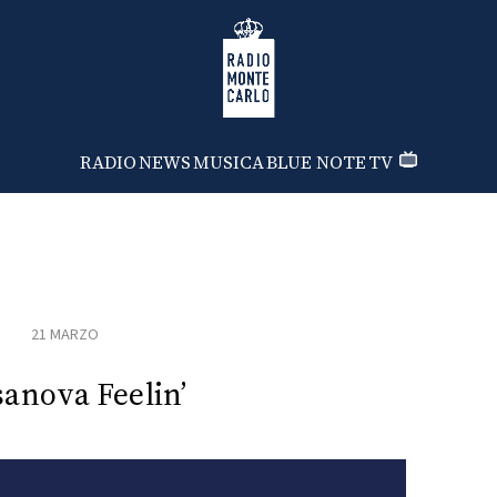
Radio Monte Carlo
RADIO
NEWS
MUSICA
BLUE NOTE
TV
21 MARZO
anova Feelin’