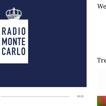
We
Tr
00:29