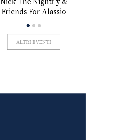
ck The Nightfly &
Milano Beauty Week
iends For Alassio
ALTRI EVENTI