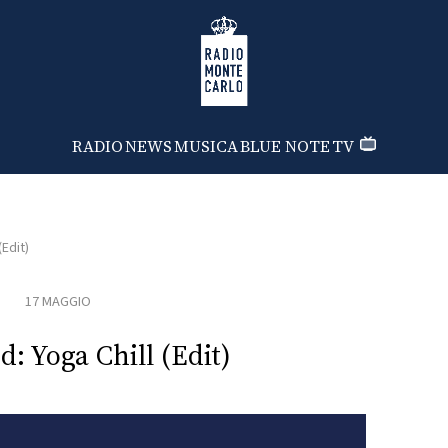
Radio Monte Carlo
RADIO
NEWS
MUSICA
BLUE NOTE
TV
Edit)
17 MAGGIO
: Yoga Chill (Edit)