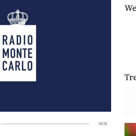
We
Tr
00:29