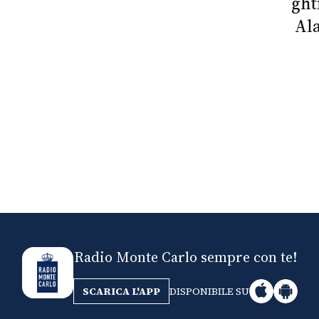
Nick The Nightfly &
Mi
Friends For Alassio
Radio Monte Carlo sempre con te!
SCARICA L'APP
DISPONIBILE SU