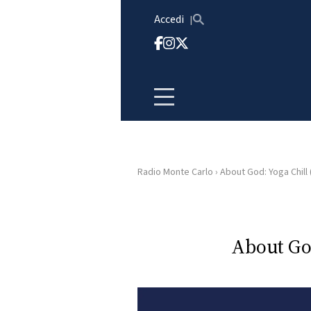
Vai al contenuto
Accedi
Radio Monte Carlo
›
About God: Yoga Chill (
HOME
RADIO
About God
WEB
RADIO