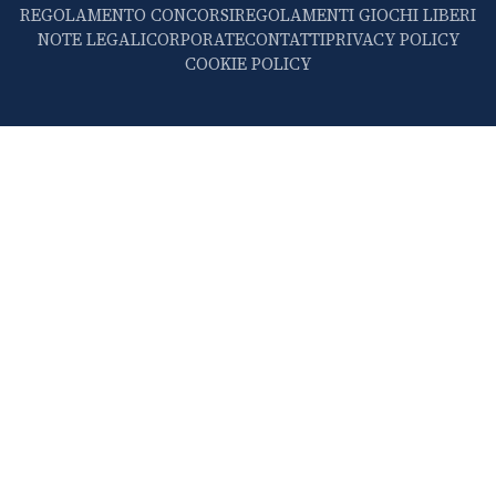
REGOLAMENTO CONCORSI
REGOLAMENTI GIOCHI LIBERI
NOTE LEGALI
CORPORATE
CONTATTI
PRIVACY POLICY
COOKIE POLICY