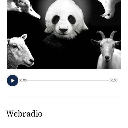
FOTO
CONCORSI
EVENTI
VIDEO
TV
00:00
00:30
PRINCIPATO
DI
MONACO
Webradio
RMC