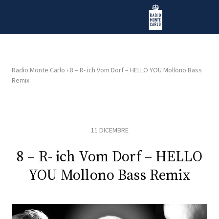
Vai al contenuto
Radio Monte Carlo
Radio Monte Carlo
›
8 – R- ich Vom Dorf – HELLO YOU Mollono Bass
Remix
HOME
RADIO
11 DICEMBRE
WEB
RADIO
8 – R- ich Vom Dorf – HELLO
YOU Mollono Bass Remix
PLAYLIST
NEWS