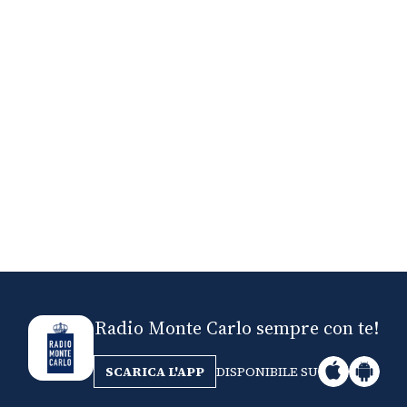
Nick The Nightfly &
Mi
Friends For Alassio
Radio Monte Carlo sempre con te!
SCARICA L'APP
DISPONIBILE SU