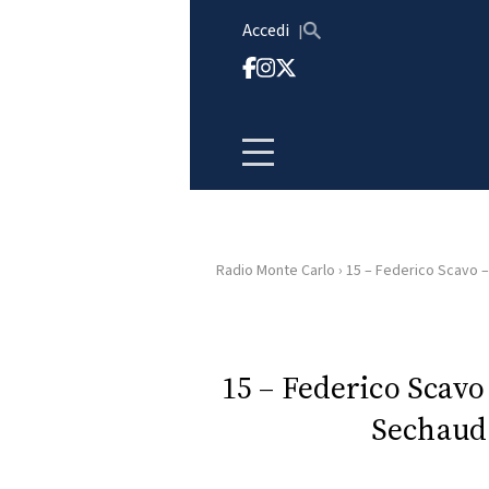
Vai al contenuto
Accedi
Radio Monte Carlo
›
15 – Federico Scavo 
HOME
RADIO
15 – Federico Scav
Sechaud
WEB
RADIO