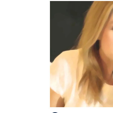
PLAYLIST
NEWS
FOTO
CONCORSI
EVENTI
VIDEO
TV
PRINCIPATO