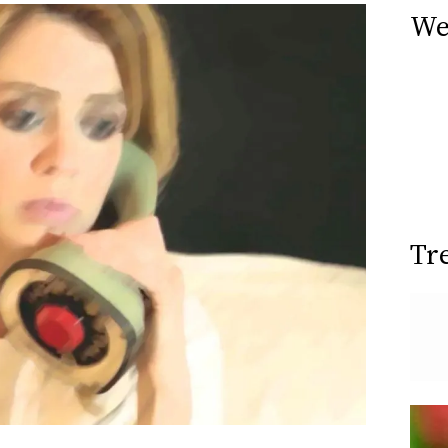
We
Tr