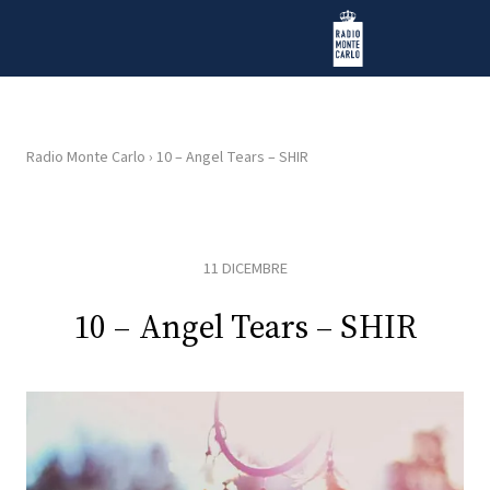
Vai al contenuto
Radio Monte Carlo
Radio Monte Carlo
›
10 – Angel Tears – SHIR
HOME
RADIO
11 DICEMBRE
WEB
10 – Angel Tears – SHIR
RADIO
PLAYLIST
NEWS