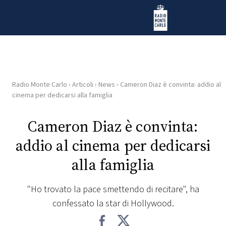
Vai al contenuto
Radio Monte Carlo
Radio Monte Carlo
›
Articoli
›
News
›
Cameron Diaz è convinta: addio al
HOME
cinema per dedicarsi alla famiglia
RADIO
Cameron Diaz è convinta:
addio al cinema per dedicarsi
WEB
RADIO
alla famiglia
PLAYLIST
"Ho trovato la pace smettendo di recitare", ha
confessato la star di Hollywood.
NEWS