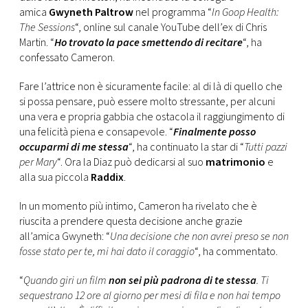
CONSIGLIA
amica
Gwyneth Paltrow
nel programma “
In Goop Health:
The Sessions
“, online sul canale YouTube dell’ex di Chris
Martin. “
Ho trovato la pace smettendo di recitare
“, ha
confessato Cameron.
Fare l’attrice non è sicuramente facile: al di là di quello che
si possa pensare, può essere molto stressante, per alcuni
una vera e propria gabbia che ostacola il raggiungimento di
una felicità piena e consapevole. “
Finalmente posso
occuparmi di me stessa
“, ha continuato la star di “
Tutti pazzi
per Mary
“. Ora la Diaz può dedicarsi al suo
matrimonio
e
alla sua piccola
Raddix
.
In un momento più intimo, Cameron ha rivelato che è
riuscita a prendere questa decisione anche grazie
all’amica Gwyneth: “
Una decisione che non avrei preso se non
fosse stato per te, mi hai dato il coraggio
“, ha commentato.
“
Quando giri un film
non sei più padrona di te stessa
. Ti
sequestrano 12 ore al giorno per mesi di fila e non hai tempo