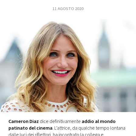
11 AGOSTO 2020
FOTO
CONCORSI
EVENTI
VIDEO
TV
PRINCIPATO
DI
MONACO
Cameron Diaz
dice definitivamente
addio al mondo
patinato del cinema
. L’attrice, da qualche tempo lontana
RMC
dalle luci dei riflettori, ha incontrato la collega e