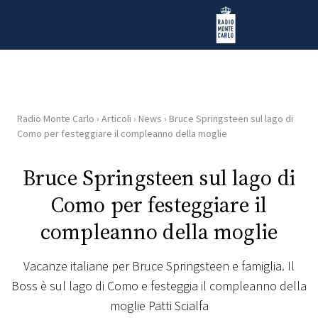
Vai al contenuto
Radio Monte Carlo
Radio Monte Carlo
›
Articoli
›
News
›
Bruce Springsteen sul lago di
HOME
Como per festeggiare il compleanno della moglie
RADIO
Bruce Springsteen sul lago di
Como per festeggiare il
WEB
RADIO
compleanno della moglie
PLAYLIST
Vacanze italiane per Bruce Springsteen e famiglia. Il
Boss è sul lago di Como e festeggia il compleanno della
NEWS
moglie Patti Scialfa