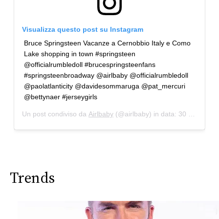
Visualizza questo post su Instagram
Bruce Springsteen Vacanze a Cernobbio Italy e Como
Lake shopping in town #springsteen
@officialrumbledoll #brucespringsteenfans
#springsteenbroadway @airlbaby @officialrumbledoll
@paolatlanticity @davidesommaruga @pat_mercuri
@bettynaer #jerseygirls
Un post condiviso da
Airlbaby
(@airlbaby) in data:
30 Lug 2019 alle ore 12:04 PDT
Trends