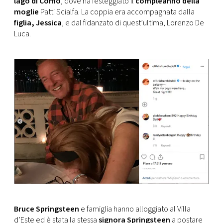
lago di Como
, dove ha festeggiato il
compleanno della
CONSIGLIA
moglie
Patti Scialfa. La coppia era accompagnata dalla
figlia, Jessica
, e dal fidanzato di quest’ultima, Lorenzo De
Luca.
Bruce Springsteen
e famiglia hanno alloggiato al Villa
d’Este ed è stata la stessa
signora Springsteen
a postare