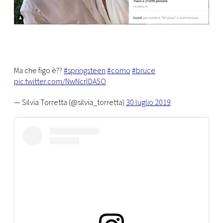
Ma che figo è??
#springsteen
#como
#bruce
pic.twitter.com/NwNcrlDA5O
— Silvia Torretta (@silvia_torretta)
30 luglio 2019