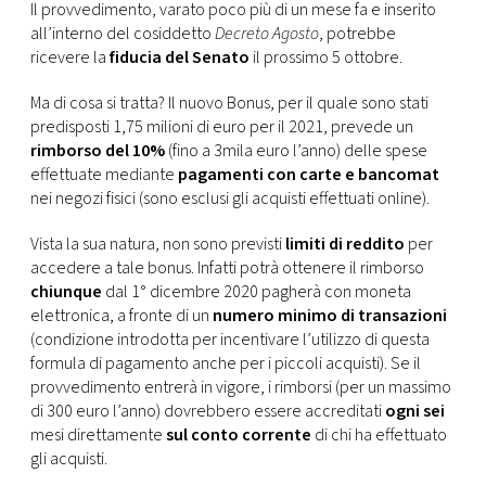
CONSIGLIA
Il provvedimento, varato poco più di un mese fa e inserito
all’interno del cosiddetto
Decreto Agosto
, potrebbe
ricevere la
fiducia del Senato
il prossimo 5 ottobre.
Ma di cosa si tratta? Il nuovo Bonus, per il quale sono stati
predisposti 1,75 milioni di euro per il 2021, prevede un
rimborso del 10%
(fino a 3mila euro l’anno) delle spese
effettuate mediante
pagamenti con carte e bancomat
nei negozi fisici (sono esclusi gli acquisti effettuati online).
Vista la sua natura, non sono previsti
limiti di reddito
per
accedere a tale bonus. Infatti potrà ottenere il rimborso
chiunque
dal 1° dicembre 2020 pagherà con moneta
elettronica, a fronte di un
numero minimo di transazioni
(condizione introdotta per incentivare l’utilizzo di questa
formula di pagamento anche per i piccoli acquisti). Se il
provvedimento entrerà in vigore, i rimborsi (per un massimo
di 300 euro l’anno) dovrebbero essere accreditati
ogni sei
mesi direttamente
sul conto corrente
di chi ha effettuato
gli acquisti.