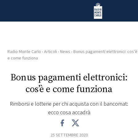
Vai al contenuto
Radio Monte Carlo
Radio Monte Carlo
›
Articoli
›
News
›
Bonus pagamenti elettronici: cos’è
HOME
e come funziona
RADIO
Bonus pagamenti elettronici:
cos’è e come funziona
WEB
RADIO
Rimborsi e lotterie per chi acquista con il bancomat:
ecco cosa accadrà
PLAYLIST
NEWS
25 SETTEMBRE 2020