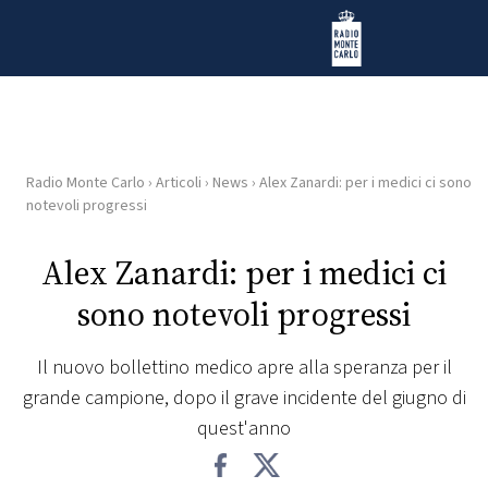
Vai al contenuto
Radio Monte Carlo
Radio Monte Carlo
›
Articoli
›
News
›
Alex Zanardi: per i medici ci sono
HOME
notevoli progressi
RADIO
Alex Zanardi: per i medici ci
sono notevoli progressi
WEB
RADIO
Il nuovo bollettino medico apre alla speranza per il
grande campione, dopo il grave incidente del giugno di
PLAYLIST
quest'anno
NEWS