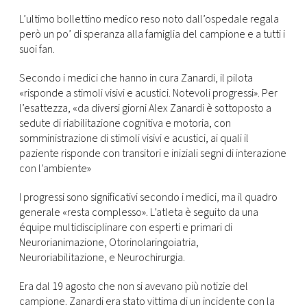
CONSIGLIA
L’ultimo bollettino medico reso noto dall’ospedale regala
però un po’ di speranza alla famiglia del campione e a tutti i
suoi fan.
Secondo i medici che hanno in cura Zanardi, il pilota
«risponde a stimoli visivi e acustici. Notevoli progressi». Per
l’esattezza, «da diversi giorni Alex Zanardi è sottoposto a
sedute di riabilitazione cognitiva e motoria, con
somministrazione di stimoli visivi e acustici, ai quali il
paziente risponde con transitori e iniziali segni di interazione
con l’ambiente»
I progressi sono significativi secondo i medici, ma il quadro
generale «resta complesso». L’atleta è seguito da una
équipe multidisciplinare con esperti e primari di
Neurorianimazione, Otorinolaringoiatria,
Neuroriabilitazione, e Neurochirurgia.
Era dal 19 agosto che non si avevano più notizie del
campione. Zanardi era stato vittima di un incidente con la